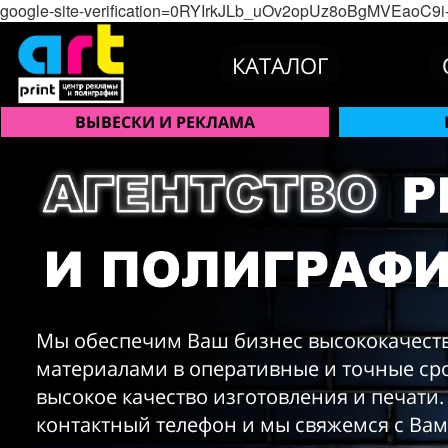
google-site-verification=0RYIrkJLb_uOv2opUz8oBgMVEaoC
КАТАЛОГ
ВЫВЕСКИ
И РЕКЛАМА
Мы обеспечим Ваш бизнес высококачес
материалами в оперативные и точные ср
высокое качество изготовления и печати
контактный телефон и мы свяжемся с Вам