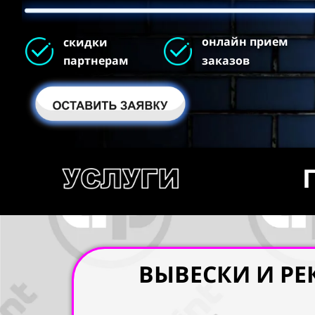
о
нлайн прием
скидки
партнерам
заказов
агенство рекламы и полиграфии
ВЫВЕСКИ И Р